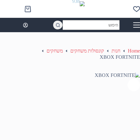
Ski
t
Shopping
conten
cart
No
results
Home
חנות
קונסולות משחקים
משחקים
XBOX FORTNITE