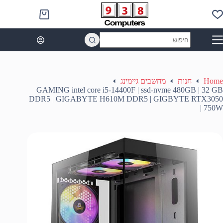
Ski
t
Shopping
conten
cart
No
results
Home
חנות
מחשבים גיימינג
GAMING intel core i5-14400F | ssd-nvme 480GB | 32 GB
DDR5 | GIGABYTE H610M DDR5 | GIGBYTE RTX3050
| 750W