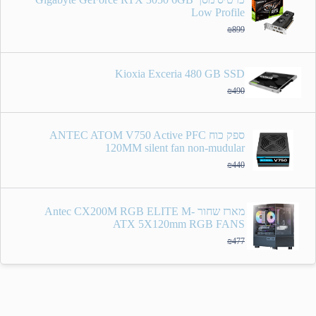
Low Profile
₪
899
Kioxia Exceria 480 GB SSD
₪
490
ספק כוח ANTEC ATOM V750 Active PFC
120MM silent fan non-mudular
₪
440
מארז שחור Antec CX200M RGB ELITE M-
ATX 5X120mm RGB FANS
₪
477