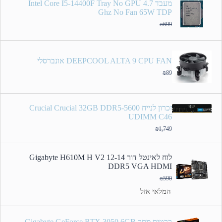
מעבד Intel Core I5-14400F Tray No GPU 4.7
Ghz No Fan 65W TDP
₪
699
DEEPCOOL ALTA 9 CPU FAN אונברסלי
₪
89
זכרון לנייח Crucial Crucial 32GB DDR5-5600
UDIMM C46
₪
1,749
לוח לאינטל דור 12-14 Gigabyte H610M H V2
DDR5 VGA HDMI
₪
590
המלאי אזל
כרטיס מסך Gigabyte GeForce RTX 3050 6GB