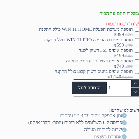
משלוח חינם עד הבית
שידרוגים ותוספות
תוספת מערכת הפעלה WIN 11 HOME כולל התקנה
₪399
₪599
תוספת מערכת הפעלה WIN 11 PRO כולל התקנה
₪599
₪799
תוספת אופיס 365 רשיון לשנה
₪199
₪365
תוספת אופיס רשיון קבוע כולל התקנה
₪749
₪999
תוספת אופיס ביזניס רשיון קבוע כולל התקנה
₪1,140
₪1,244
מות
ל
הוספה לסל
GAMIN
inte
cor
i5
חשוב לנו שתדעו!
14400
זמן אספקה מהיר עד 3 ימי עסקים
פריסה ל 6 תשלומים ללא ריבית (יותר? דברו איתנו)
ssd
nvm
שרות לקוחות מעולה
480G
אחריות רשמית