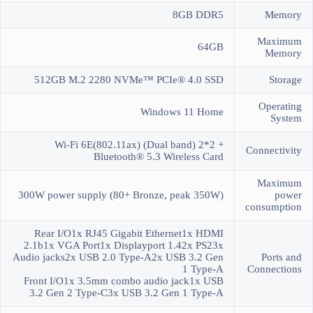
8GB DDR5
Memory
Maximum
64GB
Memory
512GB M.2 2280 NVMe™ PCIe® 4.0 SSD
Storage
Operating
Windows 11 Home
System
Wi-Fi 6E(802.11ax) (Dual band) 2*2 +
Connectivity
Bluetooth® 5.3 Wireless Card
Maximum
300W power supply (80+ Bronze, peak 350W)
power
consumption
Rear I/O1x RJ45 Gigabit Ethernet1x HDMI
2.1b1x VGA Port1x Displayport 1.42x PS23x
Audio jacks2x USB 2.0 Type-A2x USB 3.2 Gen
Ports and
1 Type-A
Connections
Front I/O1x 3.5mm combo audio jack1x USB
3.2 Gen 2 Type-C3x USB 3.2 Gen 1 Type-A