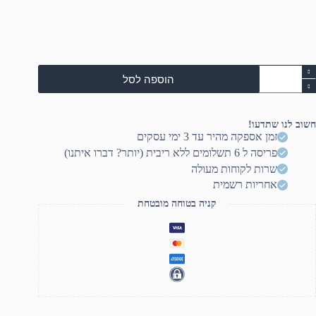
מות
הוספה לסל
ל
ASUS/S501MER/INTE
I3
13100/8GB
חשוב לנו שתדעו!
DDR
זמן אספקה מהיר עד 3 ימי עסקים
/512
פריסה ל 6 תשלומים ללא ריבית (יותר? דברו איתנו)
M.
SSD/P
שרות לקוחות מעולה
300W/Black/Win1
אחריות רשמית
Home/5
O
קניה בטוחה מובטחת