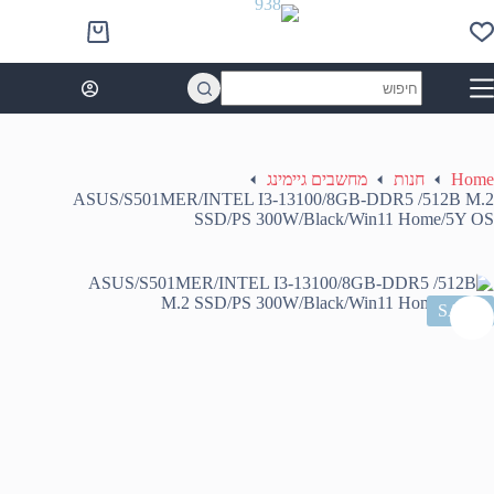
Ski
t
Shopping
conten
cart
No
results
Home
חנות
מחשבים גיימינג
ASUS/S501MER/INTEL I3-13100/8GB-DDR5 /512B M.2
SSD/PS 300W/Black/Win11 Home/5Y OS
SALE