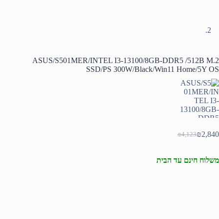
ASUS/S501MER/INTEL I3-13100/8GB-DDR5 /512B M.2
SSD/PS 300W/Black/Win11 Home/5Y OS
₪
2,840
₪
4,123
המחיר
המחיר
הנוכחי
המקורי
היה:
הוא:
משלוח חינם עד הבית
₪4,123.
₪2,840.