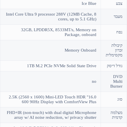
צבע
Ice Blue
Intel Core Ultra 9 processor 288V (12MB Cache, 8
מעבד
cores, up to 5.1 GHz)
32GB, LPDDR5X, 8533MT/s, Memory on
נפח
Package, onboard
קיבולת
זכרון
Memory Onboard
מקסימלית
גודל דיסק
1TB M.2 PCIe NVMe Solid State Drive
DVD
no
Multi
Burner
16.0" 2.5K (2560 x 1600) Mini-LED Touch HDR
סוג
600 90Hz Display with ComfortView Plus
מצלמה
FHD+IR (non-touch) with dual digital Microphone
קדמית
array w/ AI noise reduction, w/ privacy shutter