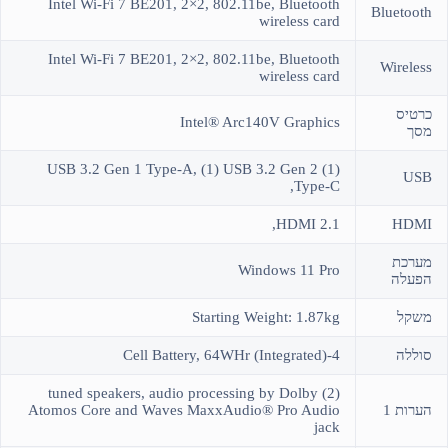
Intel Wi-Fi 7 BE201, 2×2, 802.11be, Bluetooth
Bluetooth
wireless card
Intel Wi-Fi 7 BE201, 2×2, 802.11be, Bluetooth
Wireless
wireless card
כרטיס
Intel® Arc140V Graphics
מסך
(1) USB 3.2 Gen 1 Type-A, (1) USB 3.2 Gen 2
USB
Type-C,
HDMI 2.1,
HDMI
מערכת
Windows 11 Pro
הפעלה
משקל
Starting Weight: 1.87kg
סוללה
4-Cell Battery, 64WHr (Integrated)
(2) tuned speakers, audio processing by Dolby
הערות 1
Atomos Core and Waves MaxxAudio® Pro Audio
jack