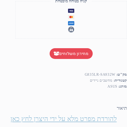
RTX507
קניה בטוחה מובטחת
Ti/WIN1
HOME/3
מחירון משלוחים
מק"ט:
G835LR-SA932W
קטגוריה:
מחשבים ניידים
מותג:
ASUS
תיאור
להורדת מפרט מלא על ידי היצרן לחץ כאן