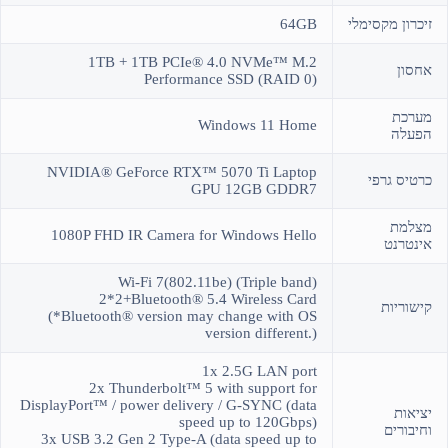
זיכרון מקסימלי
64GB
1TB + 1TB PCIe® 4.0 NVMe™ M.2
אחסון
Performance SSD (RAID 0)
מערכת
Windows 11 Home
הפעלה
NVIDIA® GeForce RTX™ 5070 Ti Laptop
כרטיס גרפי
GPU 12GB GDDR7
מצלמת
1080P FHD IR Camera for Windows Hello
אינטרנט
Wi-Fi 7(802.11be) (Triple band)
2*2+Bluetooth® 5.4 Wireless Card
קישוריות
(*Bluetooth® version may change with OS
version different.)
1x 2.5G LAN port
2x Thunderbolt™ 5 with support for
DisplayPort™ / power delivery / G-SYNC (data
יציאות
speed up to 120Gbps)
וחיבורים
3x USB 3.2 Gen 2 Type-A (data speed up to