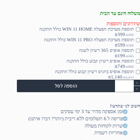
הנוכחי
המקורי
היה:
הוא:
משלוח חינם עד הבית
₪17,090.
₪15,190.
שידרוגים ותוספות
תוספת מערכת הפעלה WIN 11 HOME כולל התקנה
₪399
₪599
תוספת מערכת הפעלה WIN 11 PRO כולל התקנה
₪599
₪799
תוספת אופיס 365 רשיון לשנה
₪199
₪365
תוספת אופיס רשיון קבוע כולל התקנה
₪749
₪999
תוספת אופיס ביזניס רשיון קבוע כולל התקנה
₪1,140
₪1,244
מות
הוספה לסל
ל
ASU
RO
SCA
חשוב לנו שתדעו!
/NR
זמן אספקה מהיר עד 3 ימי עסקים
STRIX/18.0/WQXGACOR
פריסה ל 6 תשלומים ללא ריבית (יותר? דברו איתנו)
ULTR
שרות לקוחות מעולה
275HX/32GB/2T
אחריות רשמית
SSD/N