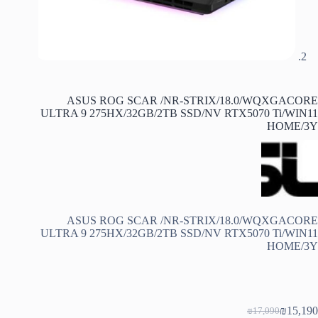
ASUS ROG SCAR /NR-STRIX/18.0/WQXGACORE
ULTRA 9 275HX/32GB/2TB SSD/NV RTX5070 Ti/WIN11
HOME/3Y
ASUS ROG SCAR /NR-STRIX/18.0/WQXGACORE
ULTRA 9 275HX/32GB/2TB SSD/NV RTX5070 Ti/WIN11
HOME/3Y
₪
15,190
₪
17,090
המחיר
המחיר