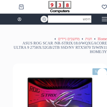
Ski
t
Shopping
conten
cart
No
results
Home
חנות
מחשבים ניידים
ASUS ROG SCAR /NR-STRIX/18.0/WQXGACORE
ULTRA 9 275HX/32GB/2TB SSD/NV RTX5070 Ti/WIN11
HOME/3Y
SALE