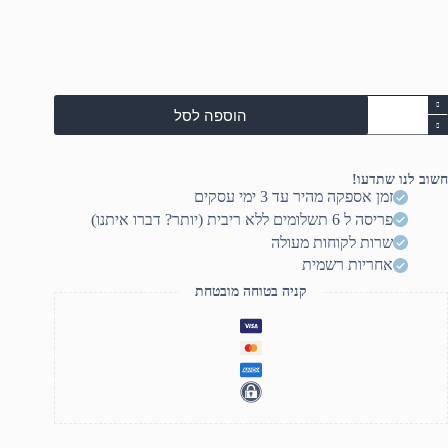
מות
הוספה לסל
ל
Del
Pr
1
חשוב לנו שתדעו!
PC1425
זמן אספקה מהיר עד 3 ימי עסקים
14.
פריסה ל 6 תשלומים ללא ריבית (יותר? דברו איתנו)
FH
/ULTR
שרות לקוחות מעולה
אחריות רשמית
255U/16GB/512SSD/INTE
HD/FP/LKB/3C/WIN11PRO/3YO
קניה בטוחה מובטחת