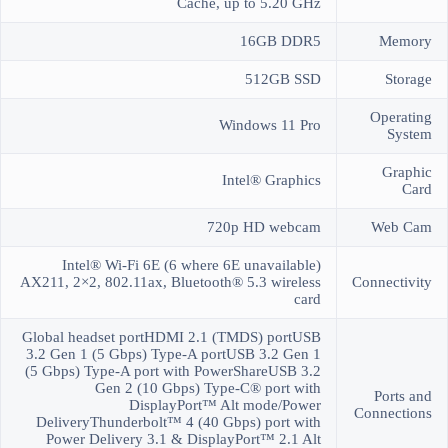
Cache, up to 5.20 GHz
16GB DDR5
Memory
512GB SSD
Storage
Operating
Windows 11 Pro
System
Graphic
Intel® Graphics
Card
720p HD webcam
Web Cam
Intel® Wi-Fi 6E (6 where 6E unavailable)
AX211, 2×2, 802.11ax, Bluetooth® 5.3 wireless
Connectivity
card
Global headset portHDMI 2.1 (TMDS) portUSB
3.2 Gen 1 (5 Gbps) Type-A portUSB 3.2 Gen 1
(5 Gbps) Type-A port with PowerShareUSB 3.2
Gen 2 (10 Gbps) Type-C® port with
Ports and
DisplayPort™ Alt mode/Power
Connections
DeliveryThunderbolt™ 4 (40 Gbps) port with
Power Delivery 3.1 & DisplayPort™ 2.1 Alt