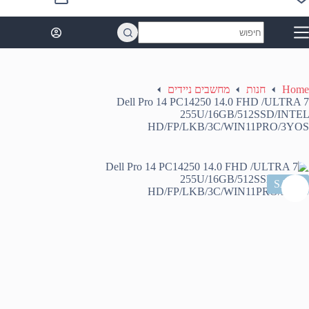
Shopping
cart
No
results
Home
חנות
מחשבים ניידים
Dell Pro 14 PC14250 14.0 FHD /ULTRA 7
255U/16GB/512SSD/INTEL
HD/FP/LKB/3C/WIN11PRO/3YOS
SALE