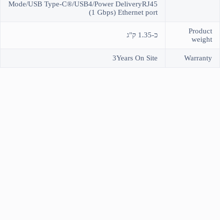
Mode/USB Type-C®/USB4/Power DeliveryRJ45
(1 Gbps) Ethernet port
Product
כ-1.35 ק"ג
weight
3Years On Site
Warranty