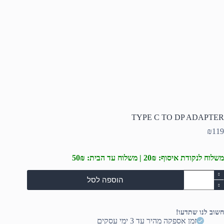
TYPE C TO DP ADAPTER
₪
119
משלוח לנקודת איסוף: 20₪ | משלוח עד הבית: 50₪
מות
הוספה לסל
ל
TYP
T
חשוב לנו שתדעו!
D
זמן אספקה מהיר עד 3 ימי עסקים