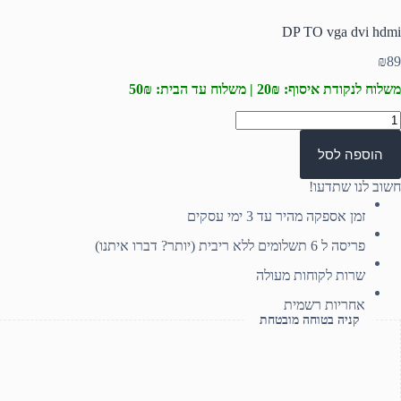
DP TO vga dvi hdmi
₪
89
משלוח לנקודת איסוף: 20₪ | משלוח עד הבית: 50₪
מות
ל
D
הוספה לסל
T
vg
חשוב לנו שתדעו!
dv
hdm
זמן אספקה מהיר עד 3 ימי עסקים
פריסה ל 6 תשלומים ללא ריבית (יותר? דברו איתנו)
שרות לקוחות מעולה
אחריות רשמית
קניה בטוחה מובטחת