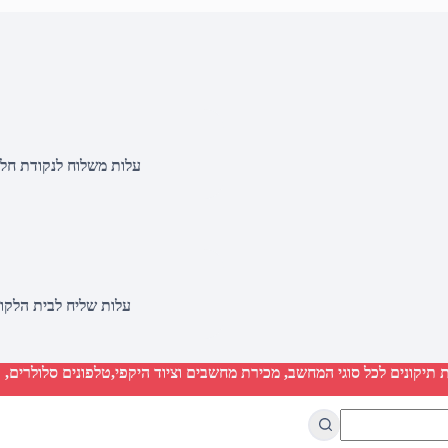
עלות משלוח לנקודת חלוקה 20 שקלים, בהזמנות מעל 500 שקלים ללא ח
עלות שליח לבית הלקוח 50 שקלים, בהזמנות מעל 2000 שקלים ללא חיוב 
יקונים לכל סוגי המחשב, מכירת מחשבים וציוד היקפי,טלפונים סלולרים, ט