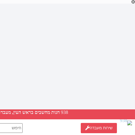
Ski
t
conten
938
חנות מחשבים בראש העין, מעבדת ת
No
שירות מעבדה
results