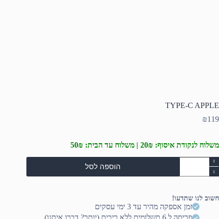
TYPE-C APPLE
₪
119
משלוח לנקודת איסוף: 20₪ | משלוח עד הבית: 50₪
מות
הוספה לסל
ל
TYPE
APPL
חשוב לנו שתדעו!
זמן אספקה מהיר עד 3 ימי עסקים
פריסה ל 6 תשלומים ללא ריבית (יותר? דברו איתנו)