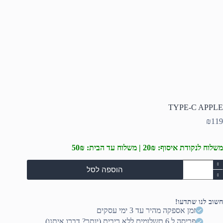
TYPE-C APPLE
₪
119
משלוח לנקודת איסוף: 20₪ | משלוח עד הבית: 50₪
מות
הוספה לסל
ל
TYPE
APPL
חשוב לנו שתדעו!
זמן אספקה מהיר עד 3 ימי עסקים
פריסה ל 6 תשלומים ללא ריבית (יותר? דברו איתנו)