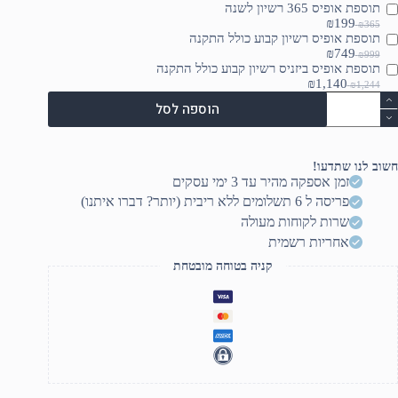
תוספת אופיס 365 רשיון לשנה
₪199
₪365
תוספת אופיס רשיון קבוע כולל התקנה
₪749
₪999
תוספת אופיס ביזניס רשיון קבוע כולל התקנה
₪1,140
₪1,244
מות
הוספה לסל
ל
NX.D73EC.00
Ace
Aspir
חשוב לנו שתדעו!
Lit
זמן אספקה מהיר עד 3 ימי עסקים
1
פריסה ל 6 תשלומים ללא ריבית (יותר? דברו איתנו)
i7
1355U/16/512/W11
שרות לקוחות מעולה
אחריות רשמית
קניה בטוחה מובטחת