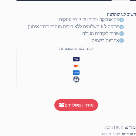
MA
27
fla
חשוב לנו שתדעו!
Displa
זמן אספקה מהיר עד 3 ימי עסקים
F27F100
פריסה ל 6 תשלומים ללא ריבית (יותר? דברו איתנו)
שרות לקוחות מעולה
אחריות רשמית
קניה בטוחה מובטחת
מחירון משלוחים
מק"ט:
F27F100Y
קטגוריה:
מסכי מחשב