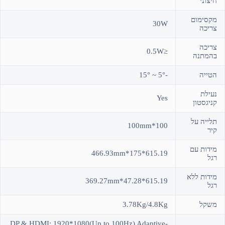
חיצוני
מקסימום
30W
צריכה
צריכה
≤0.5W
בהמתנה
הטייה
-5° ~ 15°
נעילת
Yes
קניגסטון
תלייה על
100*100mm
קיר
מידות עם
615.19*175*466.93mm
רגל
מידות ללא
615.19*47.28*369.27mm
רגל
משקל
3.78Kg/4.8Kg
DP & HDMI: 1920*1080(Up to 100Hz) Adaptive-