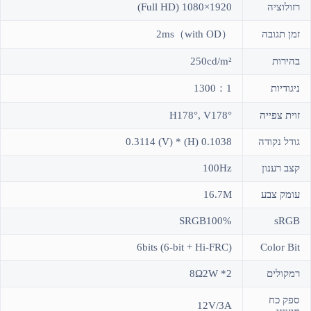
רזולוציה
1920×1080 (Full HD)
זמן תגובה
2ms（with OD）
בהירות
250cd/m²
ניגודיות
1300：1
זוית צפייה
H178°, V178°
גודל נקודה
0.1038 (H) * 0.3114 (V)
קצב רענון
100Hz
עומק צבע
16.7M
SRGB100%
sRGB
6bits (6-bit + Hi-FRC)
Color Bit
רמקולים
8Ω2W *2
ספק כח
12V/3A