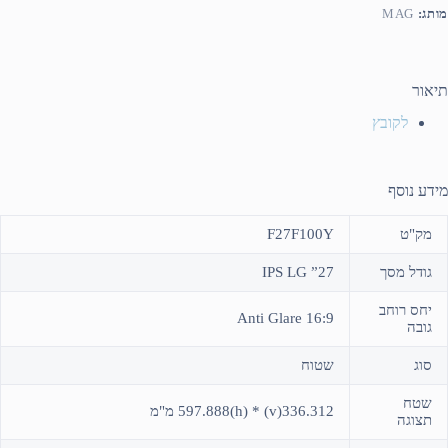
מותג:
MAG
תיאור
לקובץ
מידע נוסף
מק"ט
F27F100Y
גודל מסך
27” IPS LG
יחס רוחב
16:9 Anti Glare
גובה
סוג
שטוח
שטח
336.312(v) * 597.888(h) מ"מ
תצוגה