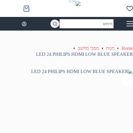
Ski
t
Shopping
conten
cart
No
results
Home
חנות
מסכי מחשב
LED 24 PHILIPS HDMI LOW BLUE SPEAKER