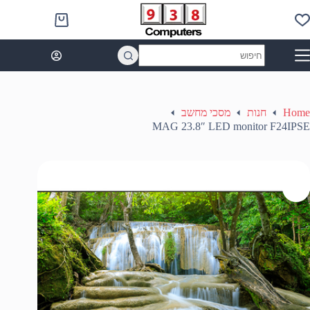
Ski
t
Shopping
conten
cart
No
results
Home
חנות
מסכי מחשב
MAG 23.8″ LED monitor F24IPSE