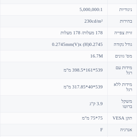
ניגודיות
5,000,000:1
בהירות
230cd/m²
זוית צפייה
178 מעלות/ 178 מעלות
גודל נקודה
0.2745(H) 0.2745mm(V)x
מס' גוונים
16.7M
מידות עם
539*161*398.5 מ"מ
רגל
מידות ללא
539*40*317.85 מ"מ
רגל
משקל
3.9 ק"ג
ברוטו
תקן VESA
75*75 מ"מ
אנרגיה
F