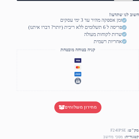
MA
23.8
LE
חשוב לנו שתדעו!
monito
זמן אספקה מהיר עד 3 ימי עסקים
F24IPS
פריסה ל 6 תשלומים ללא ריבית (יותר? דברו איתנו)
שרות לקוחות מעולה
אחריות רשמית
קניה בטוחה מובטחת
מחירון משלוחים
מק"ט:
F24IPSE
קטגוריה:
מסכי מחשב