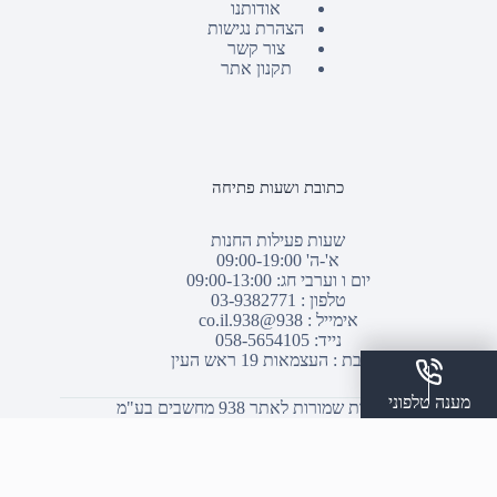
אודותנו
הצהרת נגישות
צור קשר
תקנון אתר
כתובת ושעות פתיחה
שעות פעילות החנות
א'-ה' 09:00-19:00
יום ו וערבי חג: 09:00-13:00
טלפון :
03-9382771
אימייל :
938@938.co.il
נייד: 058-5654105
כתובת : העצמאות 19 ראש העין
מענה טלפוני
© כל הזכויות שמורות לאתר 938 מחשבים בע"מ
שלח הודעת ווצאפ