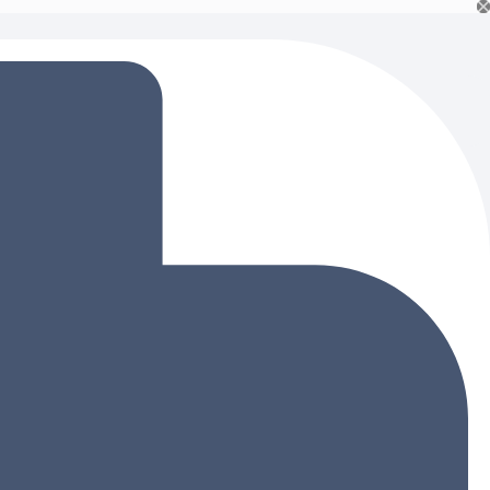
Ski
t
conten