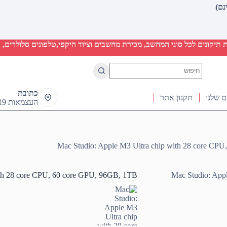
יקונים לכל סוגי המחשב, מכירת מחשבים וציוד היקפי,טלפונים סלולרים, ט
No
results
כתובת
ם שלנו
תקנון אתר
העצמאות 19 ראש העין
Mac Studio: Apple M3 Ultra chip with 28 core CP
ith 28 core CPU, 60 core GPU, 96GB, 1TB