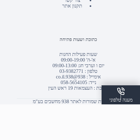
צור קשר
תקנון אתר
כתובת ושעות פתיחה
שעות פעילות החנות
א'-ה' 09:00-19:00
יום ו וערבי חג: 09:00-13:00
טלפון :
03-9382771
אימייל :
938@938.co.il
נייד: 058-5654105
כתובת : העצמאות 19 ראש העין
מענה טלפוני
© כל הזכויות שמורות לאתר 938 מחשבים בע"מ
שלח הודעת ווצאפ