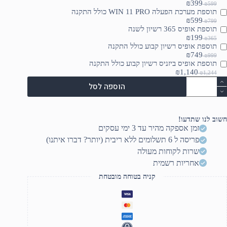
₪399
₪599
תוספת מערכת הפעלה WIN 11 PRO כולל התקנה
₪599
₪799
תוספת אופיס 365 רשיון לשנה
₪199
₪365
תוספת אופיס רשיון קבוע כולל התקנה
₪749
₪999
תוספת אופיס ביזניס רשיון קבוע כולל התקנה
₪1,140
₪1,244
מות
הוספה לסל
ל
Lenov
IdeaCentr
LO
חשוב לנו שתדעו!
17IRR
זמן אספקה מהיר עד 3 ימי עסקים
פריסה ל 6 תשלומים ללא ריבית (יותר? דברו איתנו)
90X00061Y
שרות לקוחות מעולה
אחריות רשמית
קניה בטוחה מובטחת