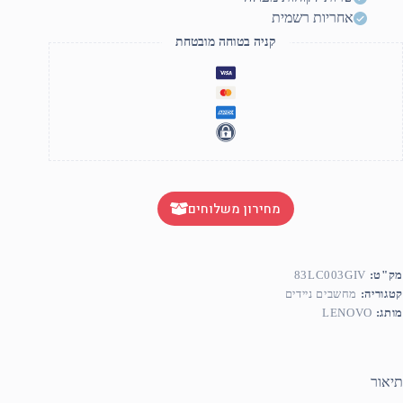
אחריות רשמית
קניה בטוחה מובטחת
מחירון משלוחים
מק"ט:
83LC003GIV
קטגוריה:
מחשבים ניידים
מותג:
LENOVO
תיאור