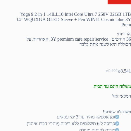
Yoga 9 2-in-1 14ILL10 Intel Core Ultra 7 258V 32GB 1TB
14″ WQUXGA OLED Sleeve + Pen WIN11 Cosmic blue 3Y
Prem
אחריות:
36 חודשים , 3Y premium care repair service. האחריות על
הסוללה היא לשנה אחת בלבד
₪
8,541
₪
9,490
המחיר
המחיר
הנוכחי
המקורי
היה:
הוא:
משלוח חינם עד הבית
₪9,490.
₪8,541.
המלאי אזל
חשוב לנו שתדעו!
זמן אספקה מהיר עד 3 ימי עסקים
פריסה ל 6 תשלומים ללא ריבית (יותר? דברו איתנו)
שרות לקוחות מעולה