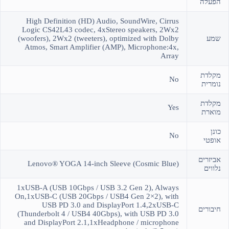
הפעלה
High Definition (HD) Audio, SoundWire, Cirrus
Logic CS42L43 codec, 4xStereo speakers, 2Wx2
שמע
(woofers), 2Wx2 (tweeters), optimized with Dolby
Atmos, Smart Amplifier (AMP), Microphone:4x,
Array
מקלדת
No
נומרית
מקלדת
Yes
מוארת
כונן
No
אופטי
אביזרים
Lenovo® YOGA 14-inch Sleeve (Cosmic Blue)
נלווים
1xUSB-A (USB 10Gbps / USB 3.2 Gen 2), Always
On,1xUSB-C (USB 20Gbps / USB4 Gen 2×2), with
USB PD 3.0 and DisplayPort 1.4,2xUSB-C
חיבורים
(Thunderbolt 4 / USB4 40Gbps), with USB PD 3.0
and DisplayPort 2.1,1xHeadphone / microphone