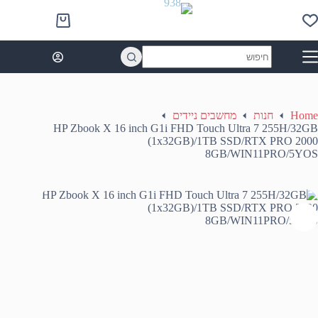
Ski
t
Shopping
conten
cart
No
results
Home
חנות
מחשבים ניידים
HP Zbook X 16 inch G1i FHD Touch Ultra 7 255H/32GB
(1x32GB)/1TB SSD/RTX PRO 2000
8GB/WIN11PRO/5YOS