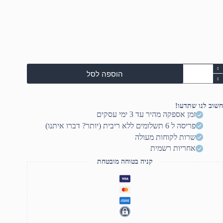
מות
הוספה לסל
ל
H
Zboo
חשוב לנו שתדעו!
1
זמן אספקה מהיר עד 3 ימי עסקים
inc
פריסה ל 6 תשלומים ללא ריבית (יותר? דברו איתנו)
G1
FH
שרות לקוחות מעולה
Touc
אחריות רשמית
Ultr
קניה בטוחה מובטחת
255H/32G
(1x32GB)/1T
SSD/RT
PR
200
8GB/WIN11PRO/5YO