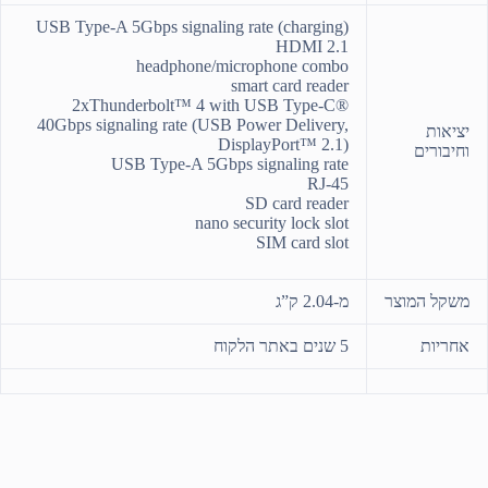
USB Type-A 5Gbps signaling rate (charging)
HDMI 2.1
headphone/microphone combo
smart card reader
2xThunderbolt™ 4 with USB Type-C®
40Gbps signaling rate (USB Power Delivery,
יציאות
DisplayPort™ 2.1)
וחיבורים
USB Type-A 5Gbps signaling rate
RJ-45
SD card reader
nano security lock slot
SIM card slot
משקל המוצר
מ-2.04 ק”ג
אחריות
5 שנים באתר הלקוח