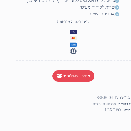
פריסה ל 6 תשלומים ללא ריבית (יותר? דברו איתנו)
שרות לקוחות מעולה
אחריות רשמית
קניה בטוחה מובטחת
מחירון משלוחים
מק"ט:
83ER004JIV
קטגוריה:
מחשבים ניידים
מותג:
LENOVO