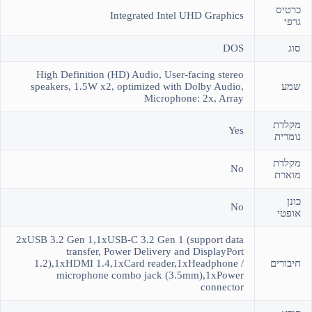
כרטיס
Integrated Intel UHD Graphics
גרפי
סוג
DOS
High Definition (HD) Audio, User-facing stereo
שמע
speakers, 1.5W x2, optimized with Dolby Audio,
Microphone: 2x, Array
מקלדת
Yes
נומרית
מקלדת
No
מוארת
כונן
No
אופטי
2xUSB 3.2 Gen 1,1xUSB-C 3.2 Gen 1 (support data
transfer, Power Delivery and DisplayPort
חיבורים
1.2),1xHDMI 1.4,1xCard reader,1xHeadphone /
microphone combo jack (3.5mm),1xPower
connector