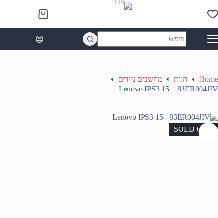
Ski
t
Shopping
conten
cart
No
results
Home
חנות
מחשבים ניידים
Lenovo IPS3 15 – 83ER004JIV
SOLD OUT