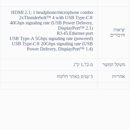
HDMI 2.1; 1 headphone/microphone combo
2xThunderbolt™ 4 with USB Type-C®
40Gbps signaling rate (USB Power Delivery,
DisplayPort™ 2.1)
יציאות
RJ-45 Ethernet port
וחיבורים
USB Type-A 5Gbps signaling rate (powered)
USB Type-C® 20Gbps signaling rate (USB
Power Delivery, DisplayPort™ 1.4)
משקל המוצר
מ-1.72 ק”ג
אחריות
5 שנים באתר הלקוח