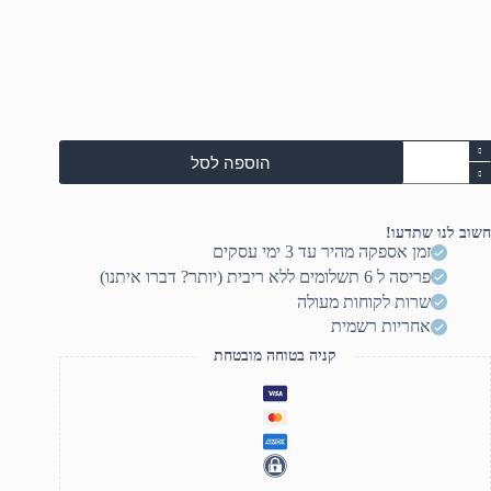
מות
הוספה לסל
ל
H
ZBoo
חשוב לנו שתדעו!
G1
זמן אספקה מהיר עד 3 ימי עסקים
Touchscree
פריסה ל 6 תשלומים ללא ריבית (יותר? דברו איתנו)
16.
WUXG
שרות לקוחות מעולה
Ultr
אחריות רשמית
255H/32G
קניה בטוחה מובטחת
(1x32GB)/1TB/A50
AD
4GB/WIN11PRO/LKB/FP/5YO