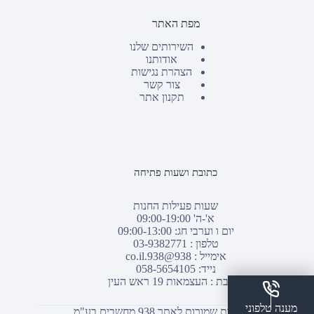
מפת האתר
השירותים שלנו
אודותנו
הצהרת נגישות
צור קשר
תקנון אתר
כתובת ושעות פתיחה
שעות פעילות החנות
א'-ה' 09:00-19:00
יום ו וערבי חג: 09:00-13:00
טלפון :
03-9382771
אימייל :
938@938.co.il
נייד: 058-5654105
כתובת : העצמאות 19 ראש העין
מענה טלפוני
© כל הזכויות שמורות לאתר 938 מחשבים בע"מ