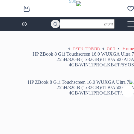
Ski
t
Shopping
conten
cart
No
results
Home
חנות
מחשבים ניידים
HP ZBook 8 G1i Touchscreen 16.0 WUXGA Ultra 7
255H/32GB (1x32GB)/1TB/A500 ADA
4GB/WIN11PRO/LKB/FP/5YOS