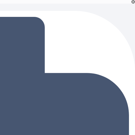
Ski
t
conten