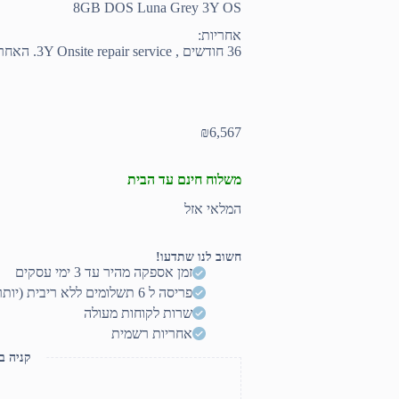
8GB DOS Luna Grey 3Y OS
אחריות:
36 חודשים , 3Y Onsite repair service. האחריות על הסוללה היא לשנה אחת בלבד
₪
6,567
משלוח חינם עד הבית
המלאי אזל
חשוב לנו שתדעו!
זמן אספקה מהיר עד 3 ימי עסקים
פריסה ל 6 תשלומים ללא ריבית (יותר? דברו איתנו)
שרות לקוחות מעולה
אחריות רשמית
קניה ב