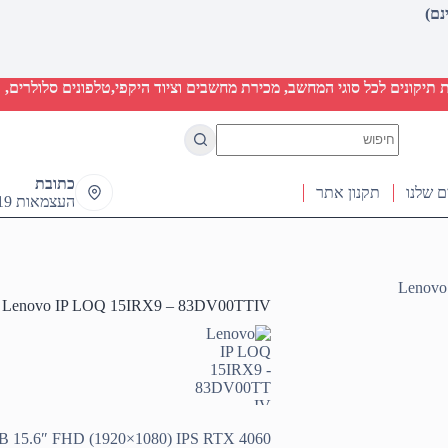
יקונים לכל סוגי המחשב, מכירת מחשבים וציוד היקפי,טלפונים סלולרים, ט
No
results
כתובת
ם שלנו
תקנון אתר
העצמאות 19 ראש העין
Lenovo
Lenovo IP LOQ 15IRX9 – 83DV00TTIV
 15.6″ FHD (1920×1080) IPS RTX 4060