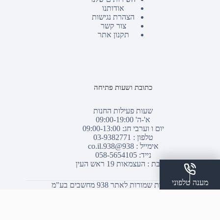
אודותנו
הצהרת נגישות
צור קשר
תקנון אתר
כתובת ושעות פתיחה
שעות פעילות החנות
א'-ה' 09:00-19:00
יום ו וערבי חג: 09:00-13:00
טלפון :
03-9382771
אימייל :
938@938.co.il
נייד: 058-5654105
כתובת : העצמאות 19 ראש העין
מענה טלפוני
© כל הזכויות שמורות לאתר 938 מחשבים בע"מ
שלח הודעת ווצאפ