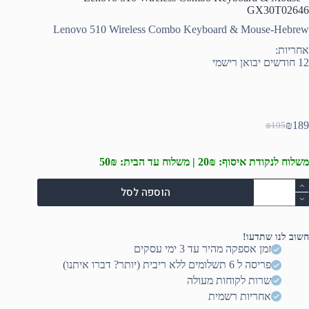
GX30T02646
Lenovo 510 Wireless Combo Keyboard & Mouse-Hebrew
אחריות:
12 חודשים יבואן רישמי
₪
189
₪
195
המחיר
המחיר
הנוכחי
המקורי
היה:
הוא:
משלוח לנקודת איסוף: 20₪ | משלוח עד הבית: 50₪
₪195.
₪189.
מות
הוספה לסל
ל
Lenov
51
Wireles
חשוב לנו שתדעו!
Comb
זמן אספקה מהיר עד 3 ימי עסקים
Keyboar
פריסה ל 6 תשלומים ללא ריבית (יותר? דברו איתנו)
Mous
שרות לקוחות מעולה
אחריות רשמית
GX30T0264