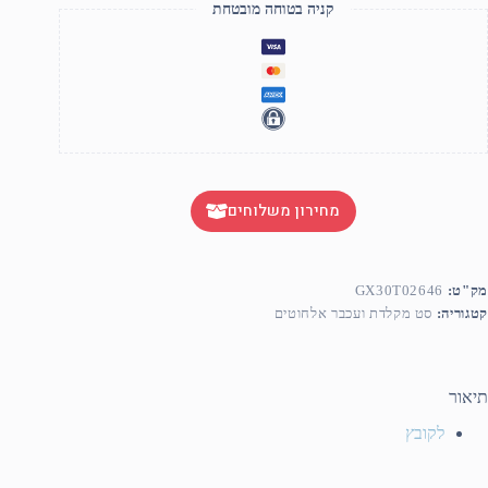
קניה בטוחה מובטחת
מחירון משלוחים
מק"ט:
GX30T02646
קטגוריה:
סט מקלדת ועכבר אלחוטים
תיאור
לקובץ