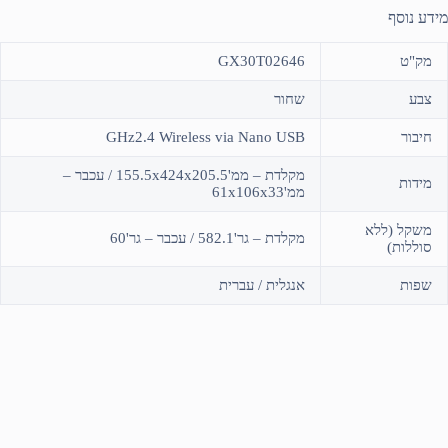
מידע נוסף
מק"ט
GX30T02646
צבע
שחור
חיבור
GHz2.4 Wireless via Nano USB
מקלדת – ממ'155.5x424x205.5 / עכבר –
מידות
ממ'61x106x33
משקל (ללא
מקלדת – גר'582.1 / עכבר – גר'60
סוללות)
שפות
אנגלית / עברית