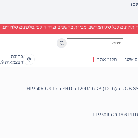
יקונים לכל סוגי המחשב, מכירת מחשבים וציוד היקפי,טלפונים סלולרים, ט
No
results
כתובת
ם שלנו
תקנון אתר
העצמאות 19 ראש העין
HP250R G9 15.6 FHD 5 120U/16GB (1×16)/512GB S