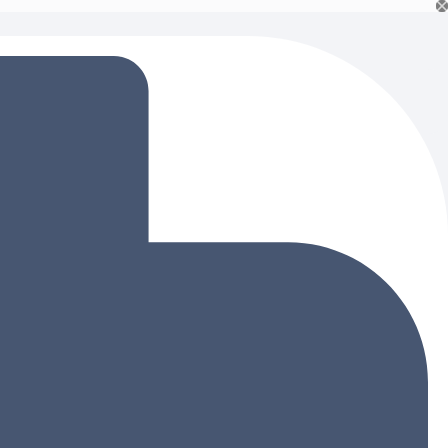
Ski
t
conten