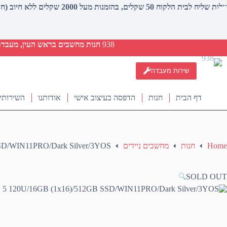
עלות שליח לבית הלקוח 50 שקלים, בהזמנות מעל 2000 שקלים ללא חיוב (חינם)
938
חנות מחשבים בראש העין, מעבדת ת
שירות מעבדה
דף הבית
חנות
הדפסה בעיצוב אישי
אודותנו
השירותי
Home
חנות
מחשבים ניידים
SD/WIN11PRO/Dark Silver/3YOS
🔍
SOLD OUT