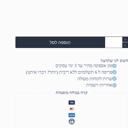
מות
הוספה לסל
ל
H
Zboo
חשוב לנו שתדעו!
1
זמן אספקה מהיר עד 3 ימי עסקים
inc
פריסה ל 6 תשלומים ללא ריבית (יותר? דברו איתנו)
G1
FH
שרות לקוחות מעולה
Ultr
אחריות רשמית
255H/32G
קניה בטוחה מובטחת
(1x32GB)/1T
SSD/RT
PR
100
8GB/WIN11PRO/5YO