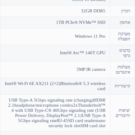
זיכרון
32GB DDR5
אחסון
1TB PCIe® NVMe™ SSD
מערכת
Windows 11 Pro
הפעלה
כרטיס
Intel® Arc™ 140T GPU
גרפי
מצלמת
5MP IR camera
אינטרנט
Intel® Wi-Fi 6E AX211 (2×2)Bluetooth® 5.3 wireless
קישוריות
card
USB Type-A 5Gbps signaling rate (charging)HDMI
2.1headphone/microphone combo2xThunderbolt™
יציאות
4 with USB Type-C® 40Gbps signaling rate (USB
וחיבורים
Power Delivery, DisplayPort™ 2.1)USB Type-A
5Gbps signaling rateRJ-45SD card readernano
security lock slotSIM card slot