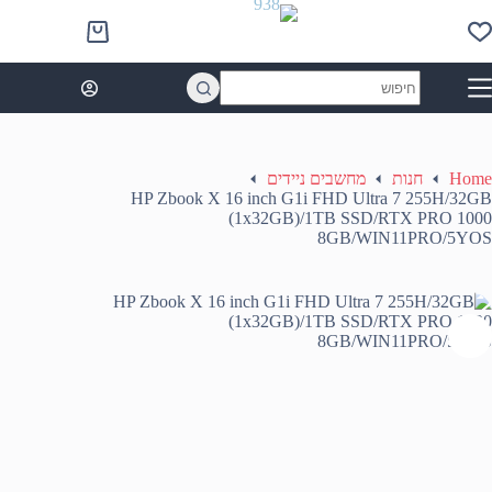
Ski
t
Shopping
conten
cart
No
results
Home
חנות
מחשבים ניידים
HP Zbook X 16 inch G1i FHD Ultra 7 255H/32GB
(1x32GB)/1TB SSD/RTX PRO 1000
8GB/WIN11PRO/5YOS