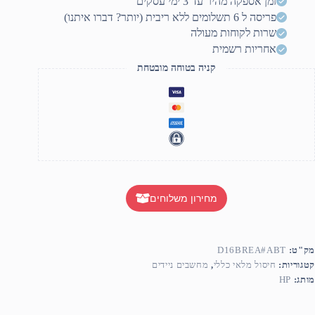
זמן אספקה מהיר עד 3 ימי עסקים
fd2000n
פריסה ל 6 תשלומים ללא ריבית (יותר? דברו איתנו)
15.6
Ultr
שרות לקוחות מעולה
5
אחריות רשמית
225U/16G
DDR
קניה בטוחה מובטחת
/512GB/1/DOS/Silver/3YO
מחירון משלוחים
מק"ט:
D16BREA#ABT
קטגוריות:
חיסול מלאי כללי
,
מחשבים ניידים
מותג:
HP