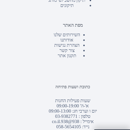
תיקון מחשב לפי מותג
תיקונים
מפת האתר
השירותים שלנו
אודותנו
הצהרת נגישות
צור קשר
תקנון אתר
כתובת ושעות פתיחה
שעות פעילות החנות
א'-ה' 09:00-19:00
יום ו וערבי חג: 09:00-13:00
טלפון :
03-9382771
אימייל :
938@938.co.il
נייד: 058-5654105