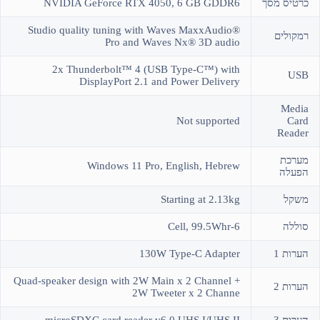
כרטיס מסך
NVIDIA GeForce RTX 4050, 6 GB GDDR6
Studio quality tuning with Waves MaxxAudio®
רמקולים
Pro and Waves Nx® 3D audio
2x Thunderbolt™ 4 (USB Type-C™) with
USB
DisplayPort 2.1 and Power Delivery
Media
Not supported
Card
Reader
מערכת
Windows 11 Pro, English, Hebrew
הפעלה
משקל
Starting at 2.13kg
סוללה
6-Cell, 99.5Whr
הערות 1
130W Type-C Adapter
Quad-speaker design with 2W Main x 2 Channel +
הערות 2
2W Tweeter x 2 Channe
הערות 3
microSDXC card reader v6.0 UHS I/UHS II