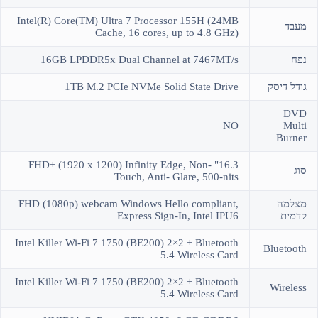
Intel(R) Core(TM) Ultra 7 Processor 155H (24MB
מעבד
Cache, 16 cores, up to 4.8 GHz)
נפח
16GB LPDDR5x Dual Channel at 7467MT/s
גודל דיסק
1TB M.2 PCIe NVMe Solid State Drive
DVD
NO
Multi
Burner
16.3" FHD+ (1920 x 1200) Infinity Edge, Non-
סוג
Touch, Anti- Glare, 500-nits
מצלמה
FHD (1080p) webcam Windows Hello compliant,
קדמית
Express Sign-In, Intel IPU6
Intel Killer Wi-Fi 7 1750 (BE200) 2×2 + Bluetooth
Bluetooth
5.4 Wireless Card
Intel Killer Wi-Fi 7 1750 (BE200) 2×2 + Bluetooth
Wireless
5.4 Wireless Card