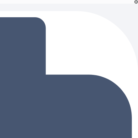
Ski
t
conten