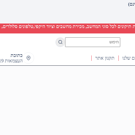
יקונים לכל סוגי המחשב, מכירת מחשבים וציוד היקפי,טלפונים סלולרים, ט
No
results
כתובת
ם שלנו
תקנון אתר
העצמאות 19 ראש העין