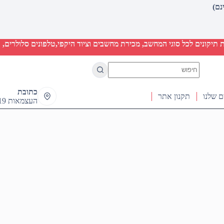
יקונים לכל סוגי המחשב, מכירת מחשבים וציוד היקפי,טלפונים סלולרים, ט
No
results
כתובת
ם שלנו
תקנון אתר
העצמאות 19 ראש העין