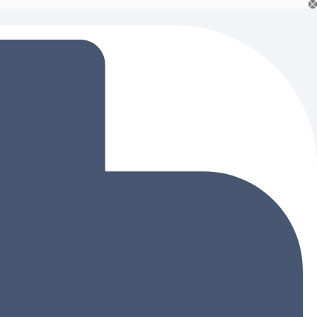
Ski
t
conten