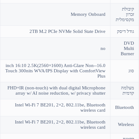
קיבולת
זכרון
Memory Onboard
מקסימלית
גודל דיסק
2TB M.2 PCIe NVMe Solid State Drive
DVD
no
Multi
Burner
16.0-inch 16:10 2.5K(2560×1600) Anti-Glare Non-
סוג
Touch 300nits WVA/IPS Display with ComfortView
Plus
מצלמה
FHD+IR (non-touch) with dual digital Microphone
קדמית
array w/ AI noise reduction, w/ privacy shutter
Intel Wi-Fi 7 BE201, 2×2, 802.11be, Bluetooth
Bluetooth
wireless card
Intel Wi-Fi 7 BE201, 2×2, 802.11be, Bluetooth
Wireless
wireless card
כרטיס