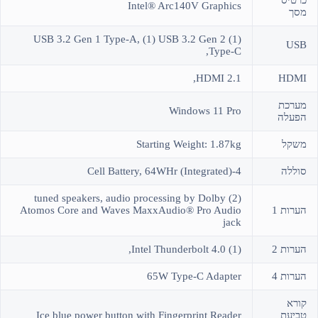
Intel® Arc140V Graphics
מסך
(1) USB 3.2 Gen 1 Type-A, (1) USB 3.2 Gen 2
USB
Type-C,
HDMI 2.1,
HDMI
מערכת
Windows 11 Pro
הפעלה
משקל
Starting Weight: 1.87kg
סוללה
4-Cell Battery, 64WHr (Integrated)
(2) tuned speakers, audio processing by Dolby
הערות 1
Atomos Core and Waves MaxxAudio® Pro Audio
jack
הערות 2
(1) Intel Thunderbolt 4.0,
הערות 4
65W Type-C Adapter
קורא
טביעת
Ice blue power button with Fingerprint Reader