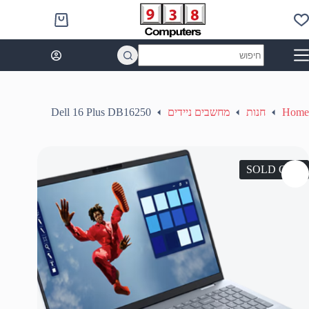
Ski
t
Shopping
conten
cart
No
results
Home
חנות
מחשבים ניידים
Dell 16 Plus DB16250
SOLD OUT