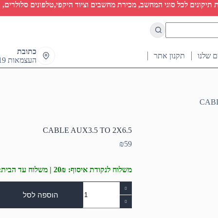
יקונים לכל סוגי המחשב, מכירת מחשבים וציוד היקפי,טלפונים סלולרים, ט
כתובת
ם שלנו
תקנון אתר
העצמאות 19 ראש העין
CABL
CABLE AUX3.5 TO 2X6.5
₪
59
משלוח לנקודת איסוף: 20₪ | משלוח עד הבית: 50₪
כמות
של
הוספה לסל
CABLE
AUX3.5