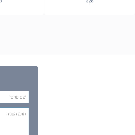
9
₪
28