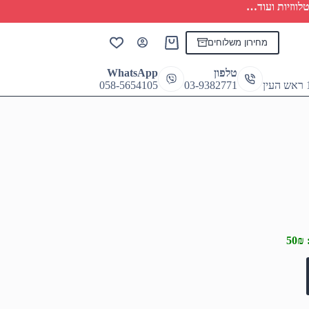
לווזיות ועוד…
מחירון משלוחים
Shopping
cart
טלפון
WhatsApp
058-5654105
03-9382771