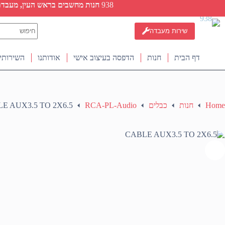
Ski
938
חנות מחשבים בראש העין, מעבדת ת
t
conten
No
שירות מעבדה
results
דף הבית
חנות
הדפסה בעיצוב אישי
אודותנו
השירותי
Home
חנות
כבלים
RCA-PL-Audio
E AUX3.5 TO 2X6.5