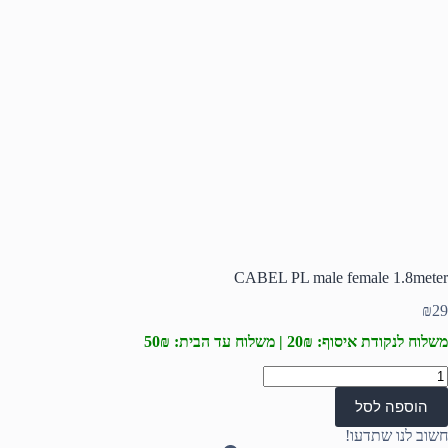
CABEL PL male female 1.8meter
₪
29
משלוח לנקודת איסוף: 20₪ | משלוח עד הבית: 50₪
מות
ל
הוספה לסל
CABE
P
חשוב לנו שתדעו!
mal