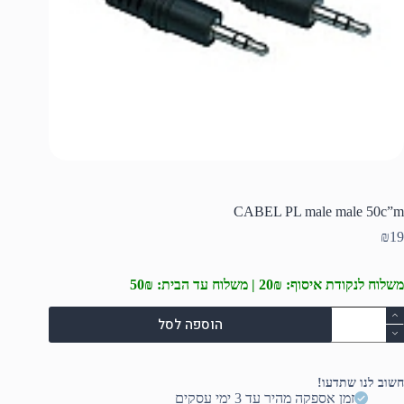
CABEL PL male male 50c”m
₪
19
משלוח לנקודת איסוף: 20₪ | משלוח עד הבית: 50₪
מות
הוספה לסל
ל
CABE
P
mal
חשוב לנו שתדעו!
mal
זמן אספקה מהיר עד 3 ימי עסקים