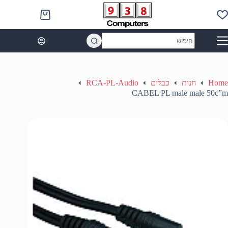
Ski
t
Shopping
conten
cart
No
results
Home
חנות
כבלים
RCA-PL-Audio
CABEL PL male male 50c”m