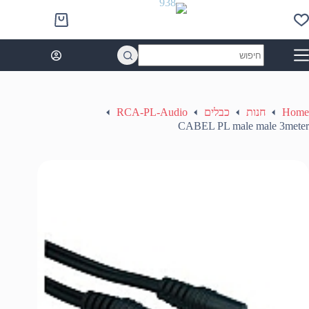
Ski
t
Shopping
conten
cart
No
results
Home
חנות
כבלים
RCA-PL-Audio
CABEL PL male male 3meter