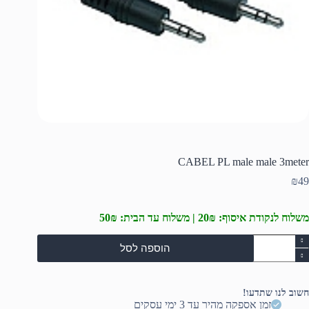
CABEL PL male male 3meter
₪
49
משלוח לנקודת איסוף: 20₪ | משלוח עד הבית: 50₪
מות
הוספה לסל
ל
CABE
P
mal
חשוב לנו שתדעו!
mal
זמן אספקה מהיר עד 3 ימי עסקים