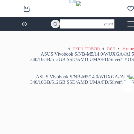
Ski
t
Shopping
conten
cart
No
results
Home
חנות
מחשבים ניידים
ASUS Vivobook S/NB-M5/14.0/WUXGA//AI 5
340/16GB/512GB SSD/AMD UMA/FD/Silver/1YOS