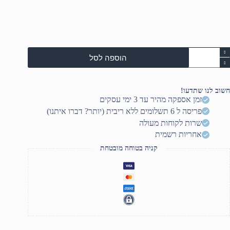
מות
הוספה לסל
ל
ASU
Vivoboo
S/NB
חשוב לנו שתדעו!
M5/14.0/WUXGA//A
זמן אספקה מהיר עד 3 ימי עסקים
פריסה ל 6 תשלומים ללא ריבית (יותר? דברו איתנו)
340/16GB/512G
SSD/AM
שרות לקוחות מעולה
UMA/FD/Silver/1YO
אחריות רשמית
קניה בטוחה מובטחת