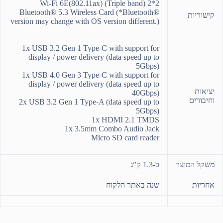
Wi-Fi 6E(802.11ax) (Triple band) 2*2
Bluetooth® 5.3 Wireless Card (*Bluetooth®
קישוריות
version may change with OS version different.)
1x USB 3.2 Gen 1 Type-C with support for
display / power delivery (data speed up to
5Gbps)
1x USB 4.0 Gen 3 Type-C with support for
display / power delivery (data speed up to
יציאות
40Gbps)
וחיבורים
2x USB 3.2 Gen 1 Type-A (data speed up to
5Gbps)
1x HDMI 2.1 TMDS
1x 3.5mm Combo Audio Jack
Micro SD card reader
משקל המוצר
כ-1.3 ק”ג
אחריות
שנה באתר הלקוח