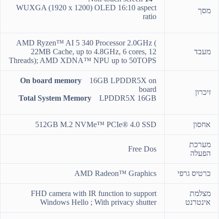
WUXGA (1920 x 1200) OLED 16:10 aspect
מסך
ratio
AMD Ryzen™ AI 5 340 Processor 2.0GHz (
מעבד
22MB Cache, up to 4.8GHz, 6 cores, 12
Threads); AMD XDNA™ NPU up to 50TOPS
On board memory
16GB LPDDR5X on
board
זיכרון
Total System Memory
LPDDR5X 16GB
אחסון
512GB M.2 NVMe™ PCIe® 4.0 SSD
מערכת
Free Dos
הפעלה
כרטיס גרפי
AMD Radeon™ Graphics
מצלמת
FHD camera with IR function to support
אינטרנט
Windows Hello ; With privacy shutter