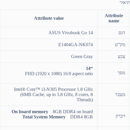
תיאור
Attribute
Attribute value
name
דגם
ASUS Vivobook Go 14
מק”ט
E1404GA-NK074
צבע
Green Gray
“14
מסך
FHD (1920 x 1080) 16:9 aspect ratio
Intel® Core™ i3-N305 Processor 1.8 GHz
מעבד
(6MB Cache, up to 3.8 GHz, 8 cores, 8
Threads)
On board memory
8GB DDR4 on board
זיכרון
Total System Memory
DDR4 8GB