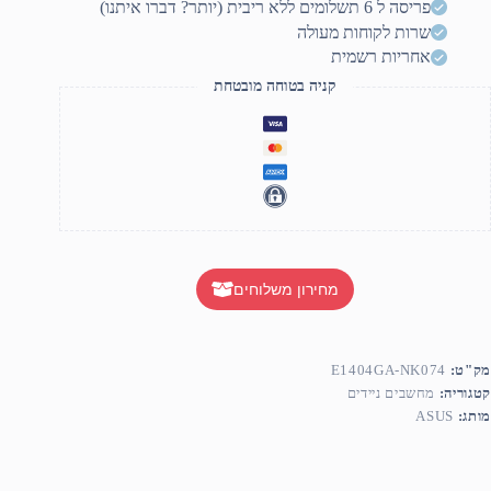
פריסה ל 6 תשלומים ללא ריבית (יותר? דברו איתנו)
שרות לקוחות מעולה
אחריות רשמית
קניה בטוחה מובטחת
מחירון משלוחים
מק"ט:
E1404GA-NK074
קטגוריה:
מחשבים ניידים
מותג:
ASUS