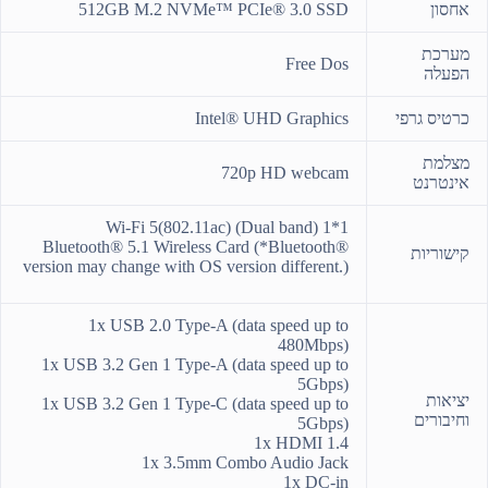
אחסון
512GB M.2 NVMe™ PCIe® 3.0 SSD
מערכת
Free Dos
הפעלה
כרטיס גרפי
Intel® UHD Graphics
מצלמת
720p HD webcam
אינטרנט
Wi-Fi 5(802.11ac) (Dual band) 1*1
Bluetooth® 5.1 Wireless Card (*Bluetooth®
קישוריות
version may change with OS version different.)
1x USB 2.0 Type-A (data speed up to
480Mbps)
1x USB 3.2 Gen 1 Type-A (data speed up to
5Gbps)
יציאות
1x USB 3.2 Gen 1 Type-C (data speed up to
וחיבורים
5Gbps)
1x HDMI 1.4
1x 3.5mm Combo Audio Jack
1x DC-in