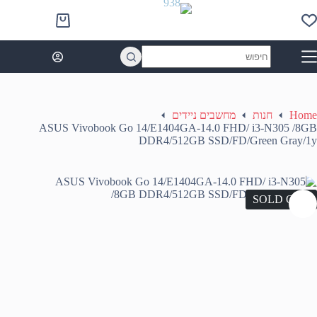
Ski
t
Shopping
conten
cart
No
results
Home
חנות
מחשבים ניידים
ASUS Vivobook Go 14/E1404GA-14.0 FHD/ i3-N305 /8GB
DDR4/512GB SSD/FD/Green Gray/1y
SOLD OUT