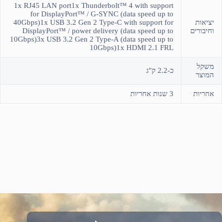
1x RJ45 LAN port1x Thunderbolt™ 4 with support
for DisplayPort™ / G-SYNC (data speed up to
יציאות
40Gbps)1x USB 3.2 Gen 2 Type-C with support for
וחיבורים
DisplayPort™ / power delivery (data speed up to
10Gbps)3x USB 3.2 Gen 2 Type-A (data speed up to
10Gbps)1x HDMI 2.1 FRL
משקל
כ-2.2 ק"ג
המוצר
אחריות
3 שנות אחריות