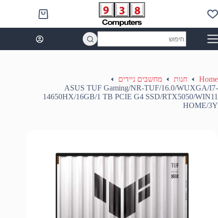
Ski
t
Shopping
conten
cart
No
results
Home
חנות
מחשבים ניידים
ASUS TUF Gaming/NR-TUF/16.0/WUXGA/I7-
14650HX/16GB/1 TB PCIE G4 SSD/RTX5050/WIN11
HOME/3Y