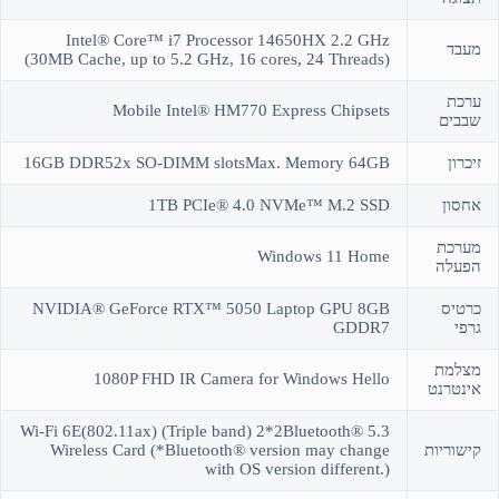
Intel® Core™ i7 Processor 14650HX 2.2 GHz
מעבד
(30MB Cache, up to 5.2 GHz, 16 cores, 24 Threads)
ערכת
Mobile Intel® HM770 Express Chipsets
שבבים
זיכרון
16GB DDR52x SO-DIMM slotsMax. Memory 64GB
אחסון
1TB PCIe® 4.0 NVMe™ M.2 SSD
מערכת
Windows 11 Home
הפעלה
כרטיס
NVIDIA® GeForce RTX™ 5050 Laptop GPU 8GB
גרפי
GDDR7
מצלמת
1080P FHD IR Camera for Windows Hello
אינטרנט
Wi-Fi 6E(802.11ax) (Triple band) 2*2Bluetooth® 5.3
קישוריות
Wireless Card (*Bluetooth® version may change
with OS version different.)