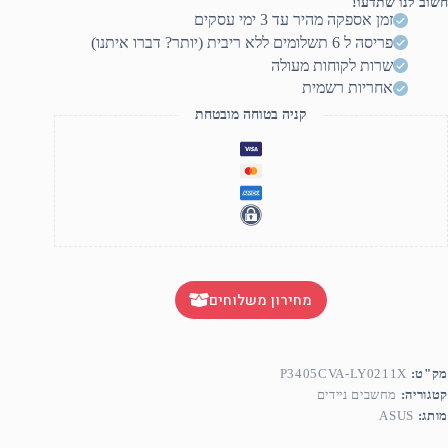
חשוב לנו שתדעו!
זמן אספקה מהיר עד 3 ימי עסקים
פריסה ל 6 תשלומים ללא ריבית (יותר? דברו איתנו)
שרות לקוחות מעולה
אחריות רשמית
קניה בטוחה מובטחת
מחירון משלוחים
מק"ט:
P3405CVA-LY0211X
קטגוריה:
מחשבים ניידים
מותג:
ASUS