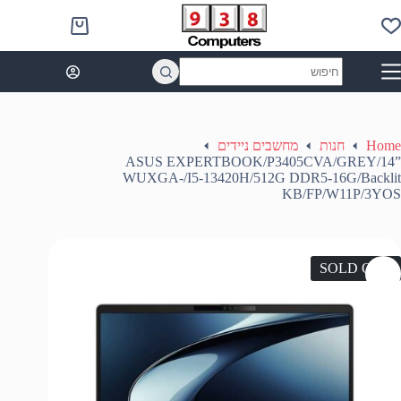
Ski
t
Shopping
conten
cart
No
results
Home
חנות
מחשבים ניידים
ASUS EXPERTBOOK/P3405CVA/GREY/14”
WUXGA-/I5-13420H/512G DDR5-16G/Backlit
KB/FP/W11P/3YOS
SOLD OUT