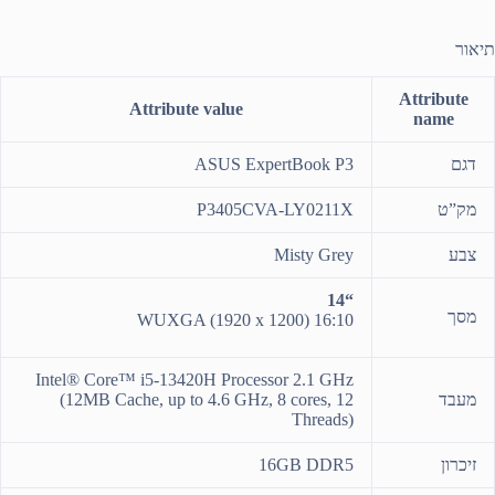
תיאור
Attribute
Attribute value
name
דגם
ASUS ExpertBook P3
מק”ט
P3405CVA-LY0211X
צבע
Misty Grey
“14
מסך
WUXGA (1920 x 1200) 16:10
Intel® Core™ i5-13420H Processor 2.1 GHz
מעבד
(12MB Cache, up to 4.6 GHz, 8 cores, 12
Threads)
זיכרון
16GB DDR5