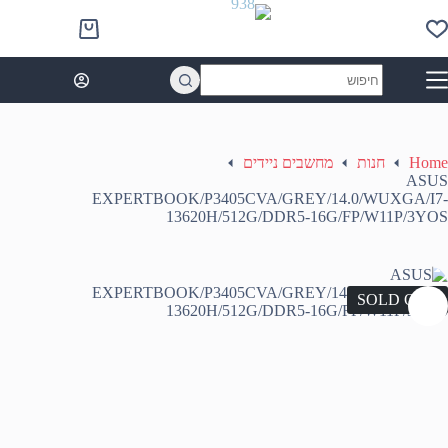
Ski
t
Shopping
conten
cart
No
results
Home
חנות
מחשבים ניידים
ASUS
EXPERTBOOK/P3405CVA/GREY/14.0/WUXGA/I7-
13620H/512G/DDR5-16G/FP/W11P/3YOS
SOLD OUT