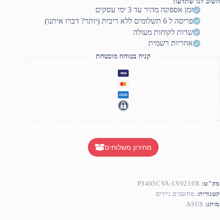
חשוב לנו שתדעו!
זמן אספקה מהיר עד 3 ימי עסקים
פריסה ל 6 תשלומים ללא ריבית (יותר? דברו איתנו)
שרות לקוחות מעולה
אחריות רשמית
קניה בטוחה מובטחת
מחירון משלוחים
מק"ט:
P3405CVA-LY0210X
קטגוריה:
מחשבים ניידים
מותג:
ASUS