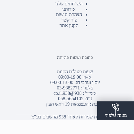
השירותים שלנו
אודותנו
הצהרת נגישות
צור קשר
תקנון אתר
כתובת ושעות פתיחה
שעות פעילות החנות
א'-ה' 09:00-19:00
יום ו וערבי חג: 09:00-13:00
טלפון :
03-9382771
אימייל :
938@938.co.il
נייד: 058-5654105
כתובת : העצמאות 19 ראש העין
מענה טלפוני
© כל הזכויות שמורות לאתר 938 מחשבים בע"מ
שלח הודעת ווצאפ