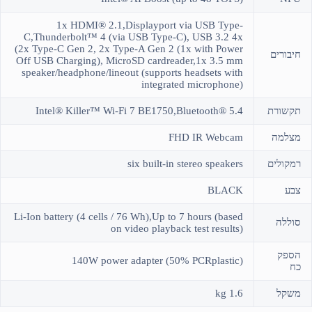
1x HDMI® 2.1,Displayport via USB Type-
C,Thunderbolt™ 4 (via USB Type-C), USB 3.2 4x
(2x Type-C Gen 2, 2x Type-A Gen 2 (1x with Power
חיבורים
Off USB Charging), MicroSD cardreader,1x 3.5 mm
speaker/headphone/lineout (supports headsets with
integrated microphone)
תקשורת
Intel® Killer™ Wi-Fi 7 BE1750,Bluetooth® 5.4
מצלמה
FHD IR Webcam
רמקולים
six built-in stereo speakers
צבע
BLACK
Li-Ion battery (4 cells / 76 Wh),Up to 7 hours (based
סוללה
on video playback test results)
הספק
140W power adapter (50% PCRplastic)
כח
משקל
1.6 kg