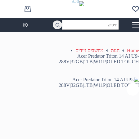
Ski
t
Shopping
conten
cart
No
results
Home
חנות
מחשבים ניידים
Acer Predator Triton 14 AI U9-
288V|32GB|1TB|W11P|OLED|TOUCH