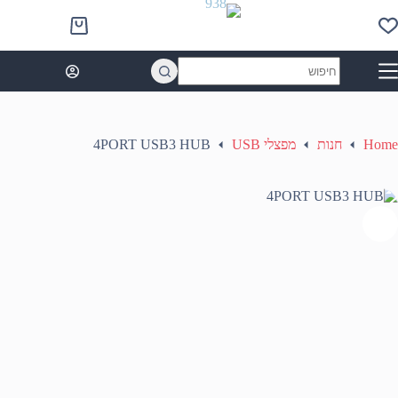
Ski
t
Shopping
conten
cart
No
results
Home
חנות
מפצלי USB
4PORT USB3 HUB