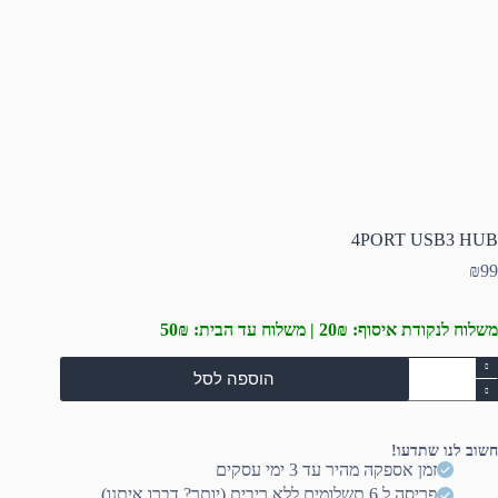
4PORT USB3 HUB
₪
99
משלוח לנקודת איסוף: 20₪ | משלוח עד הבית: 50₪
מות
הוספה לסל
ל
4POR
USB
HU
חשוב לנו שתדעו!
זמן אספקה מהיר עד 3 ימי עסקים
פריסה ל 6 תשלומים ללא ריבית (יותר? דברו איתנו)