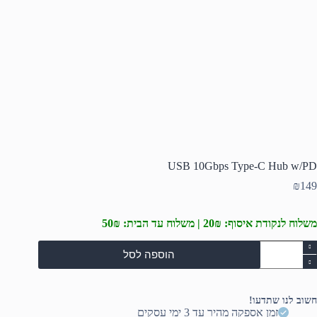
USB 10Gbps Type-C Hub w/PD
₪
149
משלוח לנקודת איסוף: 20₪ | משלוח עד הבית: 50₪
מות
הוספה לסל
ל
US
10Gbp
Type
חשוב לנו שתדעו!
זמן אספקה מהיר עד 3 ימי עסקים