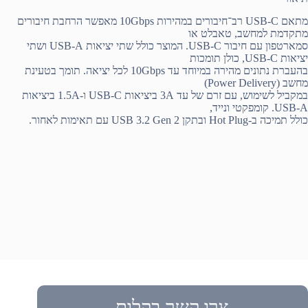
מתאם USB-C רב־חיבורים במהירות ‎10Gbps‎ מאפשר הרחבת חיבורים
מתקדמת למחשב, טאבלט או
סמארטפון עם חיבור USB-C. המוצר כולל שתי יציאות USB-A ושתי
יציאות USB-C, כולן תומכות
בהעברת נתונים מהירה במיוחד עד ‎10Gbps‎ לכל יציאה. תומך בטעינת
מחשב (Power Delivery)
במקביל לשימוש, עם זרם של עד ‎3A‎ ביציאות USB-C ו-‎1.5A‎ ביציאות
USB-A. קומפקטי ונייד,
כולל תמיכה ב-Hot Plug ובתקן USB 3.2 Gen 2 עם תאימות לאחור.
צרו קשר בקלות