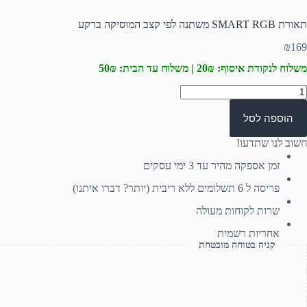
תאורת SMART RGB משתנה לפי קצב המוסיקה ברקע
₪
169
משלוח לנקודת איסוף: 20₪ | משלוח עד הבית: 50₪
מות
ל
אורת
הוספה לסל
SMAR
RG
חשוב לנו שתדעו!
שתנה
פי
זמן אספקה מהיר עד 3 ימי עסקים
צב
מוסיקה
פריסה ל 6 תשלומים ללא ריבית (יותר? דברו איתנו)
רקע
שרות לקוחות מעולה
אחריות רשמית
קניה בטוחה מובטחת