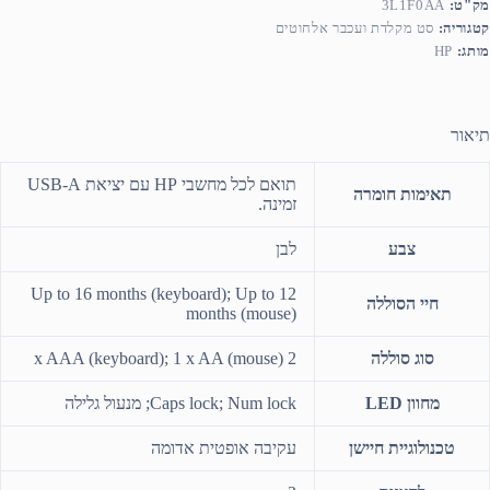
מק"ט:
3L1F0AA
קטגוריה:
סט מקלדת ועכבר אלחוטים
מותג:
HP
תיאור
תואם לכל מחשבי HP עם יציאת USB-A
תאימות חומרה
זמינה.
צבע
לבן
Up to 16 months (keyboard); Up to 12
חיי הסוללה
months (mouse)
סוג סוללה
2 x AAA (keyboard); 1 x AA (mouse)
מחוון LED
Caps lock; Num lock; מנעול גלילה
טכנולוגיית חיישן
עקיבה אופטית אדומה