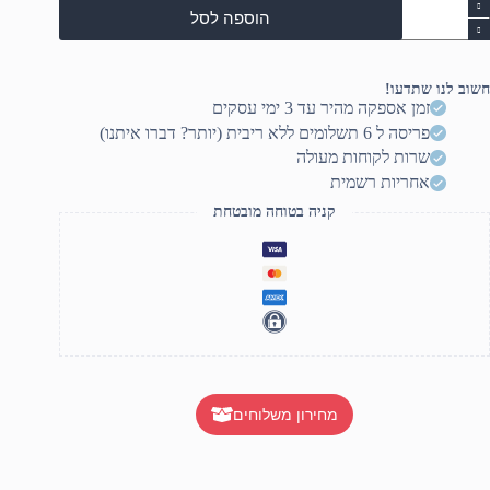
מות
הוספה לסל
ל
ילוב
ל
קלדת
חשוב לנו שתדעו!
עכבר
זמן אספקה מהיר עד 3 ימי עסקים
לחוטיים
פריסה ל 6 תשלומים ללא ריבית (יותר? דברו איתנו)
בע
בן
שרות לקוחות מעולה
H
אחריות רשמית
23
קניה בטוחה מובטחת
מחירון משלוחים