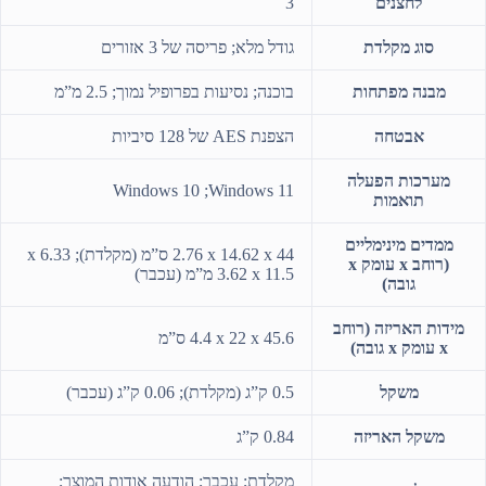
לחצנים
3
סוג מקלדת
גודל מלא; פריסה של 3 אזורים
מבנה מפתחות
בוכנה; נסיעות בפרופיל נמוך; 2.5 מ”מ
אבטחה
הצפנת AES של 128 סיביות
מערכות הפעלה
Windows 11‏; Windows 10
תואמות
ממדים מינימליים
(רוחב x עומק x
11.5 x‏ 3.62 מ”מ (עכבר)
גובה)
מידות האריזה (רוחב
‎45.6 ‏x ‏22 x ‏4.4 ס”מ
x עומק x גובה)
משקל
0.5 ק”ג (מקלדת); 0.06 ק”ג (עכבר)
משקל האריזה
0.84 ק”ג
מקלדת; עכבר; הודעה אודות המוצר;