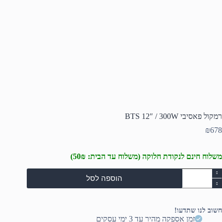
רמקול פאסיבי BTS 12″ / 300W
₪
678
משלוח חינם לנקודת חלוקה (משלוח עד הבית: 50₪)
מות
הוספה לסל
ל
מקול
אסיבי
BT
חשוב לנו שתדעו!
12
זמן אספקה מהיר עד 3 ימי עסקים