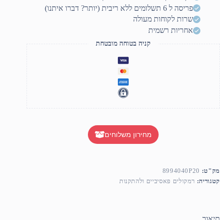
פריסה ל 6 תשלומים ללא ריבית (יותר? דברו איתנו)
300
שרות לקוחות מעולה
אחריות רשמית
קניה בטוחה מובטחת
מחירון משלוחים
מק"ט:
8994040P20
קטגוריה:
רמקולים פאסיביים ולהתקנות
תיאור