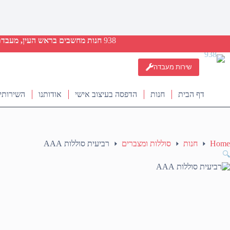
938
חנות מחשבים בראש העין, מעבדת ת
שירות מעבדה
דף הבית
חנות
הדפסה בעיצוב אישי
אודותנו
השירותי
Home
חנות
סוללות ומצברים
רביעית סוללות AAA
🔍