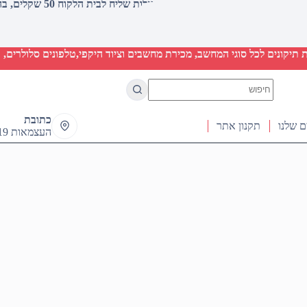
עלות שליח לבית הלקוח 50 שקלים, בהזמנות מעל 2000 שקלים ללא חיוב (חינם)
יקונים לכל סוגי המחשב, מכירת מחשבים וציוד היקפי,טלפונים סלולרים, ט
No
results
כתובת
ם שלנו
תקנון אתר
העצמאות 19 ראש העין