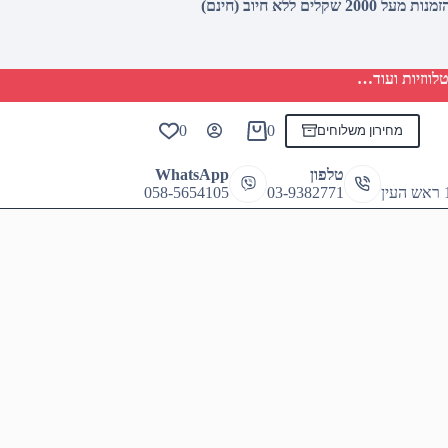
לווזיות ועוד…
מחירון משלוחים
0
0
Shopping
cart
טלפון
WhatsApp
058-5654105
03-9382771