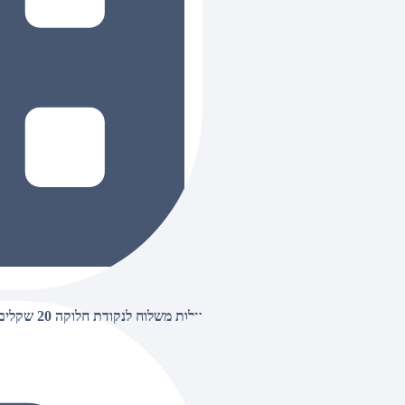
עלות משלוח לנקודת חלוקה 20 שקלים, בהזמנות מעל 500 שקלים ללא חיוב (חינם),