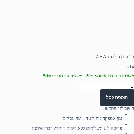
רביעית סוללות AAA
₪
14
משלוח לנקודת איסוף: 20₪ | משלוח עד הבית: 50₪
מות
ל
ביעית
הוספה לסל
וללות
AA
חשוב לנו שתדעו!
זמן אספקה מהיר עד 3 ימי עסקים
פריסה ל 6 תשלומים ללא ריבית (יותר? דברו איתנו)