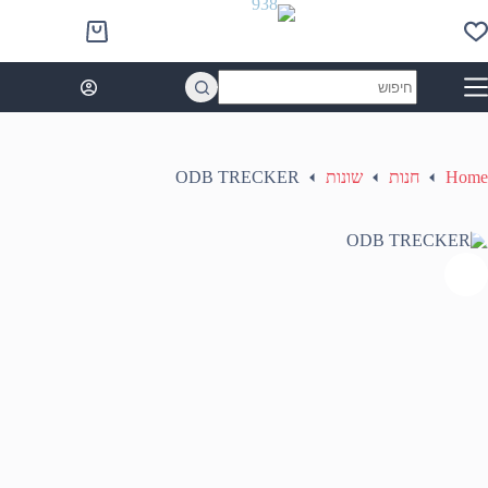
Ski
t
Shopping
conten
cart
No
results
Home
חנות
שונות
ODB TRECKER