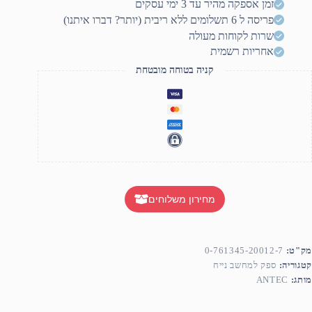
זמן אספקה מהיר עד 3 ימי עסקים
PR
פריסה ל 6 תשלומים ללא ריבית (יותר? דברו איתנו)
1000
Platinu
שרות לקוחות מעולה
Ful
אחריות רשמית
Modula
AT
קניה בטוחה מובטחת
3.
מחירון משלוחים
מק"ט:
0-761345-20012-7
קטגוריה:
ספק למחשב נייח
מותג:
ANTEC