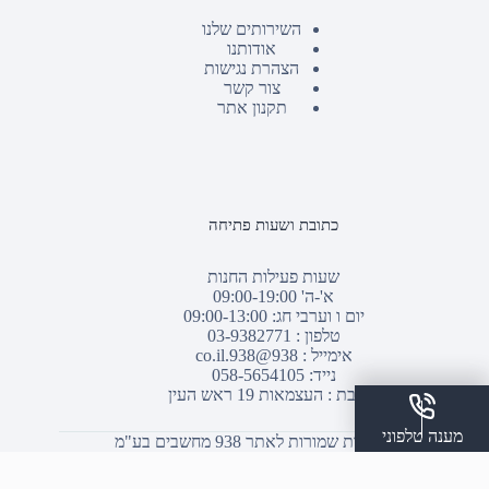
השירותים שלנו
אודותנו
הצהרת נגישות
צור קשר
תקנון אתר
כתובת ושעות פתיחה
שעות פעילות החנות
א'-ה' 09:00-19:00
יום ו וערבי חג: 09:00-13:00
טלפון :
03-9382771
אימייל :
938@938.co.il
נייד: 058-5654105
כתובת : העצמאות 19 ראש העין
מענה טלפוני
© כל הזכויות שמורות לאתר 938 מחשבים בע"מ