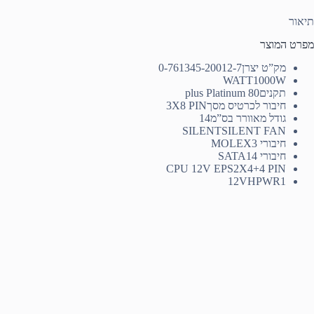
תיאור
מפרט המוצר
מק”ט יצרן
0-761345-20012-7
WATT
1000W
תקנים
80 plus Platinum
חיבור לכרטיס מסך
3X8 PIN
גודל מאוורר בס”מ
14
SILENT
SILENT FAN
חיבורי MOLEX
3
חיבורי SATA
14
CPU 12V EPS
2X4+4 PIN
12VHPWR
1