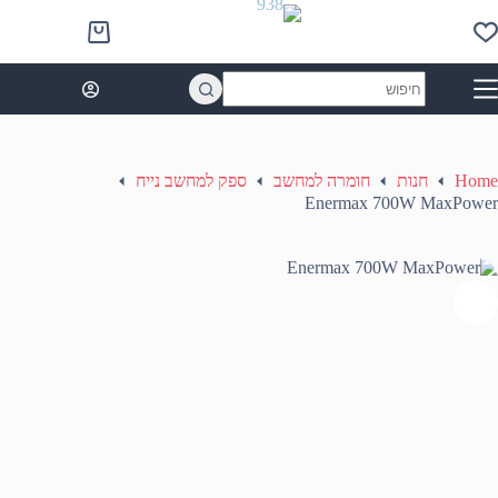
Ski
t
Shopping
conten
cart
No
results
Home
חנות
חומרה למחשב
ספק למחשב נייח
Enermax 700W MaxPower