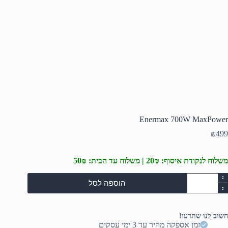
Enermax 700W MaxPower
₪
499
משלוח לנקודת איסוף: 20₪ | משלוח עד הבית: 50₪
מות
הוספה לסל
ל
Enerma
700
MaxPowe
חשוב לנו שתדעו!
זמן אספקה מהיר עד 3 ימי עסקים