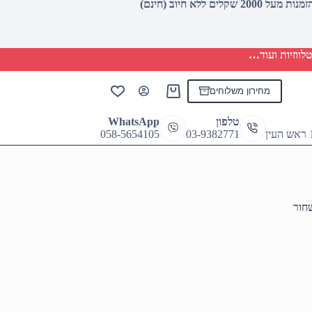
לווזיות ועוד…
מחירון משלוחים
Shopping
cart
טלפון
WhatsApp
058-5654105
03-9382771