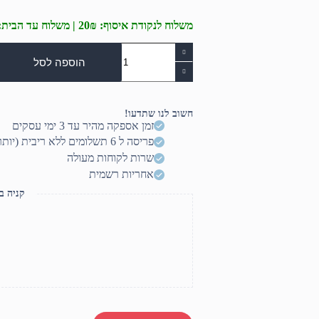
משלוח לנקודת איסוף: 20₪ | משלוח עד הבית: 50₪
כמות
של
הוספה לסל
סט
עכבר
ומקלדת
אלחוטיים
חשוב לנו שתדעו!
HP
זמן אספקה מהיר עד 3 ימי עסקים
330
פריסה ל 6 תשלומים ללא ריבית (יותר? דברו איתנו)
-
צבע
שרות לקוחות מעולה
שחור
אחריות רשמית
קניה ב