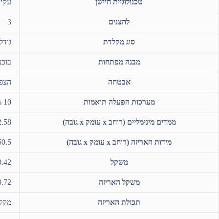
טכנולוגיית חיישן
עקיב
לחצנים
3
סוג מקלדת
גודל מ
מבנה מפתחות
בוכנה
אבטחה
הצפנת AES של 
מערכות הפעלה תואמות
s 10
ממדים מינימליים (רוחב x עומק x גובה)
42.58 x‏ 14.61 x‏ 2.68 ס”מ (מקלדת); 10.3 x‏
מידות האריזה (רוחב x עומק x גובה)
50.5 x‏ 15 x‏ 4 
משקל
0.42 ק”ג (מקלדת); 0.05 ק”ג (
משקל האריזה
0.72 ק”
תכולת האריזה
מקלדת