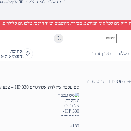
עלות שליח לבית הלקוח 50 שקלים, בהזמנות מעל 2000 שקלים ללא חיוב (חינם)
יקונים לכל סוגי המחשב, מכירת מחשבים וציוד היקפי,טלפונים סלולרים, ט
No
results
כתובת
ם שלנו
תקנון אתר
העצמאות 19 ראש העין
ע שחור
סט עכבר ומקלדת אלחוטיים HP 330 – צבע שחור
₪
189