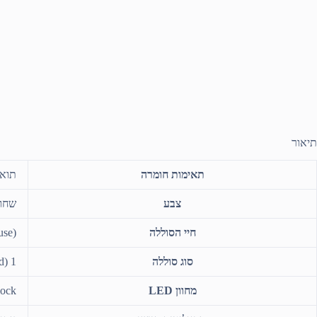
תיאור
תאימות חומרה
תואם 
צבע
שחו
חיי הסוללה
use)
סוג סוללה
1 x AAA (mouse); 1 x AAA (keyboard)
מחוון LED
m lock