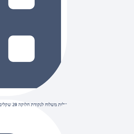
עלות משלוח לנקודת חלוקה 20 שקלים, בהזמנות מעל 500 שקלים ללא חיוב (חינם),