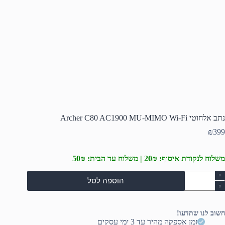
נתב אלחוטי Archer C80 AC1900 MU-MIMO Wi-Fi
₪
399
משלוח לנקודת איסוף: 20₪ | משלוח עד הבית: 50₪
מות
הוספה לסל
ל
תב
לחוטי
Arche
חשוב לנו שתדעו!
C8
זמן אספקה מהיר עד 3 ימי עסקים