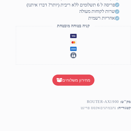
AC190
פריסה ל 6 תשלומים ללא ריבית (יותר? דברו איתנו)
MU
MIM
שרות לקוחות מעולה
Wi
אחריות רשמית
F
קניה בטוחה מובטחת
מחירון משלוחים
מק"ט:
ROUTER-AX1900
קטגוריה:
נתבמתגיםאקסס פויינט